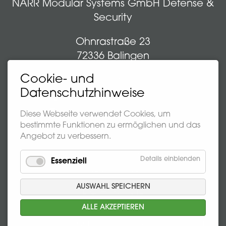
NARR Modular Systems GmbH Defense &
Security
Ohnrastraße 23
72336 Balingen
Kontakt
Cookie- und
Datenschutzhinweise
+49 7433 9907-0
info@narr-crm.de
Diese Webseite verwendet Cookies, um
bestimmte Funktionen zu ermöglichen und das
Angebot zu verbessern.
Navigation
Bildnachweise
Details einblenden
Essenziell
überspringen
Impressum
AUSWAHL SPEICHERN
Datenschutz
ALLE AKZEPTIEREN